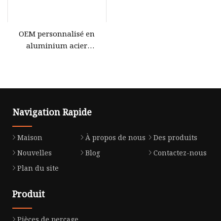
OEM personnalisé en
aluminium acier
inoxydable fer titane
laiton cuivre POM
machines métalliques
Auto moto vélo tournant
fraisage forgeage pièces de
Navigation Rapide
rechange d'usinage CNC
Maison
À propos de nous
Des produits
Nouvelles
Blog
Contactez-nous
Plan du site
Produit
Pièces de perçage