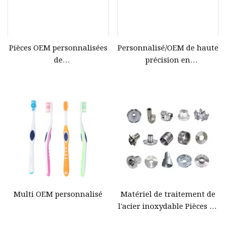
Pièces OEM personnalisées
Personnalisé/OEM de haute
de
précision en
métal/plastique/machines
aluminium/acier
à des prix compétitifs
inoxydable/SPHC/SPCC tôle
provenant d'un service
estampillée estampage
d'usinage/fraisage/tournage
pièce pour
CNC dédié à l'excellence et
voiture/automobile/machine
à la satisfaction du client.
partie
Multi OEM personnalisé
Matériel de traitement de
l'acier inoxydable Pièces de
formage par étirement