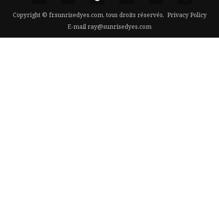
Copyright © fr.sunrisedyes.com, tous droits réservés.
Privacy Policy
E-mail
ray@sunrisedyes.com