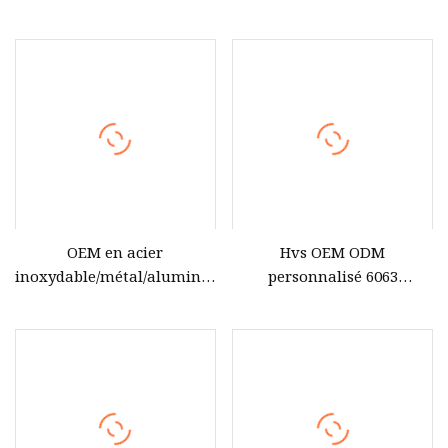
Anodisation/Revêtement
OEM
Aluminium/Alliage/Acier/Laiton
Cuivre Métal Fraisage CNC
Tour Machines de
rechange Pièces d'usinage
usinées
OEM en acier
Hvs OEM ODM
inoxydable/métal/aluminium/laiton/titane/cuivre/ABS/PO
personnalisé 6063
anodisé pièce d'usinage
anodisation aluminium
CNC pour auto/
petit métal plastique 5
électrique/machine/médical/accessoire
axes pièces d'usinage CNC
de
voiture/plastique/moteur