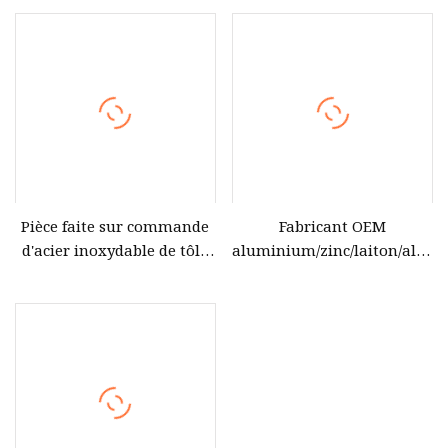
OEM Emboutissage de tôle
Pièce de moulage
Emboutissage de tôle
Emboutissage de métal
Pièces d'estampage
Pièce faite sur commande
Fabricant OEM
d'acier inoxydable de tôle
aluminium/zinc/laiton/alliag
d'OEM estampage laser
métallique/acier/fer par
gravent la pièce de services
gravité/sable/pièce moulée
de fabrication de pliage de
sous pression
coupe