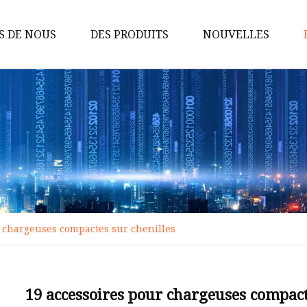
S DE NOUS
DES PRODUITS
NOUVELLES
Pièces de perçage
Pièces métalliques OEM
Pièces d'usure du broyeur
Pièces de machines agricoles
Faites glisser les bits
Pièces de broyeur
 chargeuses compactes sur chenilles
Pièces d'estampage
Pièces de scie à arbre
Pièces de trancheuse
19 accessoires pour chargeuses compact