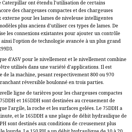
aterpillar ont étendu l'utilisation de certains
encore des chargeuses compactes et des chargeuses
k externe pour les lames de niveleuse intelligentes
dèles plus anciens d'utiliser ces types de lames. De
ise les connexions existantes pour ajouter un contrôle
ainsi l'option de technologie avancée à un plus grand
299D3.
que d'ASV pour le nivellement et le nivellement combine
tre utilisés dans une variété d'applications. Il est
lle de la machine, pesant respectivement 800 ou 970
 tranchant réversible boulonné en trois parties.
velle ligne de tarières pour les chargeuses compactes
es 75DDH et 165DDH sont destinées au creusement de
que l'argile, la roche et les surfaces gelées. Le 75DDH a
minute, et le 165DDH a une plage de débit hydraulique de
 PH sont destinés aux conditions de creusement plus
rgile lourde. Le 150 PH a un débit hydraulique de 10 à 20