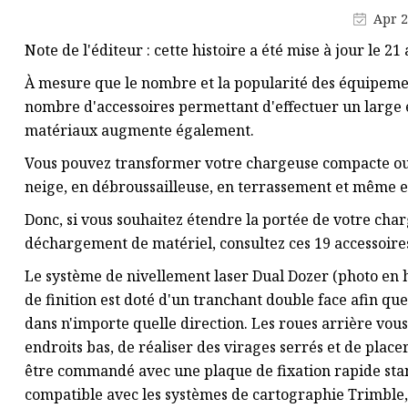
Pièces moulées sous pression
Apr 2
Accessoires pour tarières
Note de l'éditeur : cette histoire a été mise à jour le 
Pièces d'usure de tarière
À mesure que le nombre et la popularité des équipemen
nombre d'accessoires permettant d'effectuer un large 
matériaux augmente également.
Vous pouvez transformer votre chargeuse compacte ou 
neige, en débroussailleuse, en terrassement et même en
Donc, si vous souhaitez étendre la portée de votre ch
déchargement de matériel, consultez ces 19 accessoires
Le système de nivellement laser Dual Dozer (photo en h
de finition est doté d'un tranchant double face afin que
dans n'importe quelle direction. Les roues arrière vo
endroits bas, de réaliser des virages serrés et de plac
être commandé avec une plaque de fixation rapide standa
compatible avec les systèmes de cartographie Trimble, 