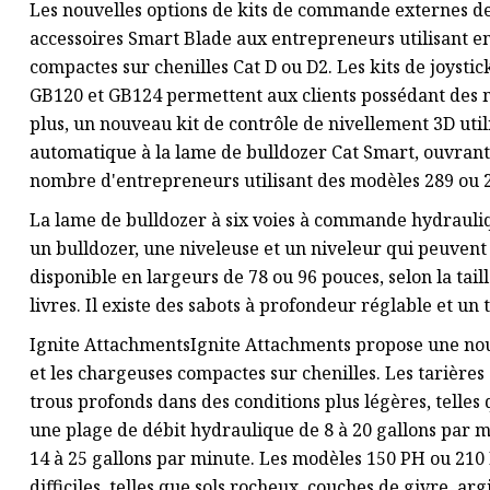
Les nouvelles options de kits de commande externes de C
accessoires Smart Blade aux entrepreneurs utilisant 
compactes sur chenilles Cat D ou D2. Les kits de joystic
GB120 et GB124 permettent aux clients possédant des mo
plus, un nouveau kit de contrôle de nivellement 3D util
automatique à la lame de bulldozer Cat Smart, ouvrant 
nombre d'entrepreneurs utilisant des modèles 289 ou 
La lame de bulldozer à six voies à commande hydrauli
un bulldozer, une niveleuse et un niveleur qui peuvent ê
disponible en largeurs de 78 ou 96 pouces, selon la tai
livres. Il existe des sabots à profondeur réglable et un
Ignite AttachmentsIgnite Attachments propose une nou
et les chargeuses compactes sur chenilles. Les tarièr
trous profonds dans des conditions plus légères, telles 
une plage de débit hydraulique de 8 à 20 gallons par 
14 à 25 gallons par minute. Les modèles 150 PH ou 210
difficiles, telles que sols rocheux, couches de givre, a