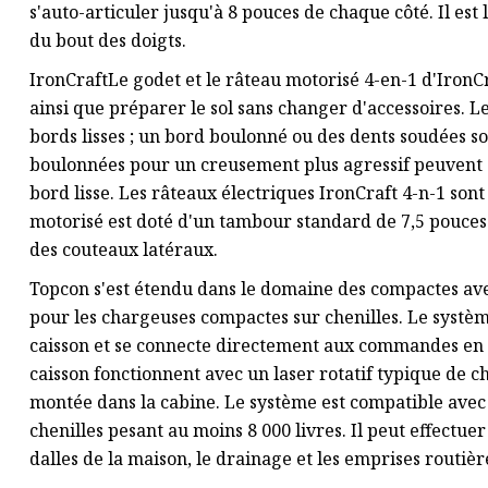
s'auto-articuler jusqu'à 8 pouces de chaque côté. Il est
du bout des doigts.
IronCraftLe godet et le râteau motorisé 4-en-1 d'IronCr
ainsi que préparer le sol sans changer d'accessoires. L
bords lisses ; un bord boulonné ou des dents soudées son
boulonnées pour un creusement plus agressif peuvent s
bord lisse. Les râteaux électriques IronCraft 4-n-1 sont 
motorisé est doté d'un tambour standard de 7,5 pouces
des couteaux latéraux.
Topcon s'est étendu dans le domaine des compactes av
pour les chargeuses compactes sur chenilles. Le systè
caisson et se connecte directement aux commandes en c
caisson fonctionnent avec un laser rotatif typique de ch
montée dans la cabine. Le système est compatible ave
chenilles pesant au moins 8 000 livres. Il peut effectue
dalles de la maison, le drainage et les emprises routièr